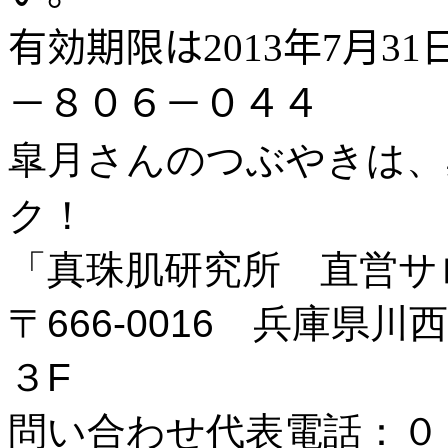
有効期限は
年
月
2013
7
31
－８０６－０４４
皐月さんのつぶやきは、
ク！
「真珠肌研究所 直営サ
〒
666-0016
兵庫県川西
３
F
問い合わせ代表電話：０