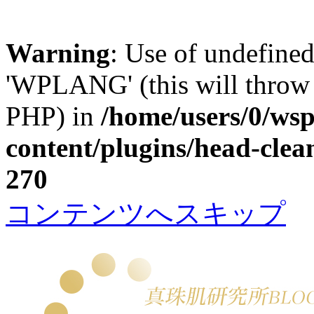
Warning
: Use of undefin
'WPLANG' (this will throw a
PHP) in
/home/users/0/w
content/plugins/head-clea
270
コンテンツへスキップ