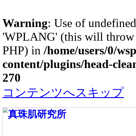
Warning
: Use of undefin
'WPLANG' (this will throw a
PHP) in
/home/users/0/w
content/plugins/head-clea
270
コンテンツへスキップ