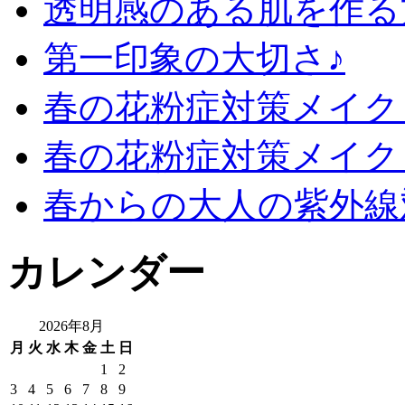
透明感のある肌を作る
第一印象の大切さ♪
春の花粉症対策メイク 
春の花粉症対策メイク
春からの大人の紫外線
カレンダー
2026年8月
月
火
水
木
金
土
日
1
2
3
4
5
6
7
8
9