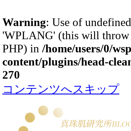
Warning
: Use of undefin
'WPLANG' (this will throw a
PHP) in
/home/users/0/w
content/plugins/head-clea
270
コンテンツへスキップ