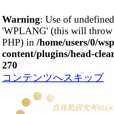
Warning
: Use of undefin
'WPLANG' (this will throw a
PHP) in
/home/users/0/w
content/plugins/head-clea
270
コンテンツへスキップ