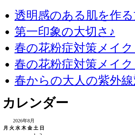
透明感のある肌を作る
第一印象の大切さ♪
春の花粉症対策メイク 
春の花粉症対策メイク
春からの大人の紫外線
カレンダー
2026年8月
月
火
水
木
金
土
日